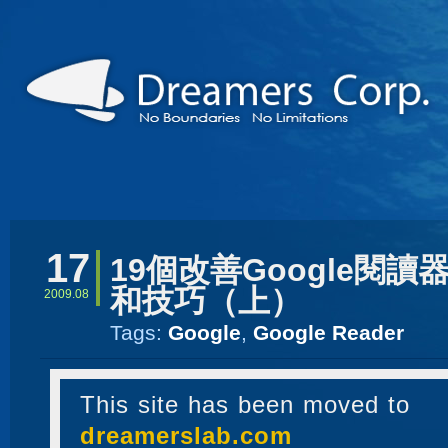
17
19個改善Google閱讀
和技巧（上）
2009.08
Tags:
Google
,
Google Reader
This site has been moved to
dreamerslab.com