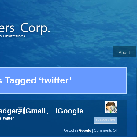
About
 Tagged ‘twitter’
adget到Gmail、 iGoogle
e
,
twitter
researcher
Posted in
Google
|
Comments Off