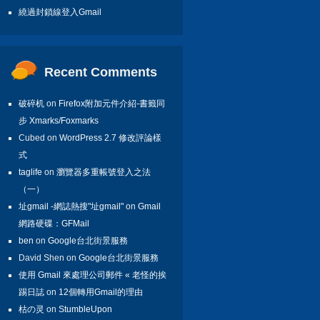
繞過封鎖線登入Gmail
Recent Comments
破碎机
on
Firefox附加元件介紹-書籤同
步 Xmarks/Foxmarks
Cubed on
WordPress 2.7 修改評論樣
式
taglife
on
瀏覽器多重帳號登入之法
（一）
址gmail -網誌熱搜"址gmail"
on
Gmail
網路硬碟：GFMail
ben
on
Google台北街景服務
David Shen on
Google台北街景服務
使用 Gmail 來處理公司郵件 « 老怪的挨
踢日誌
on
12個轉用Gmail的理由
枯の灵
on
StumbleUpon