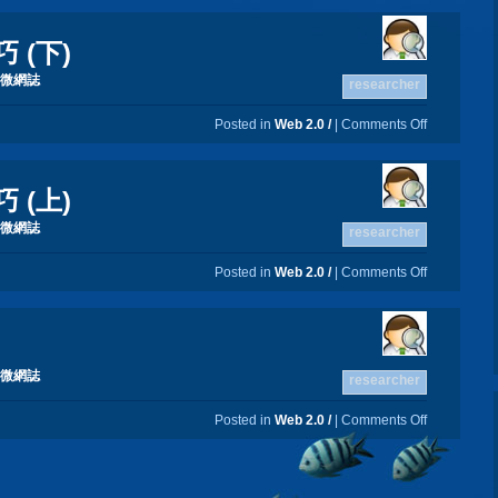
巧 (下)
微網誌
researcher
Posted in
Web 2.0 /
|
Comments Off
巧 (上)
微網誌
researcher
Posted in
Web 2.0 /
|
Comments Off
微網誌
researcher
Posted in
Web 2.0 /
|
Comments Off