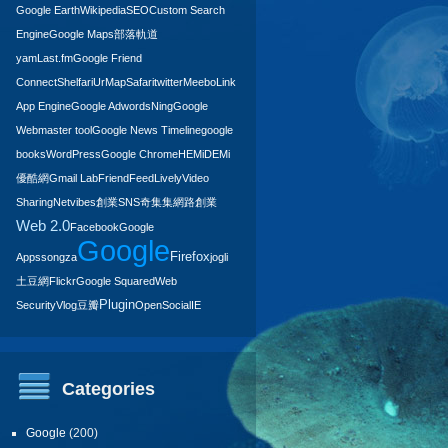
Google Earth
Wikipedia
SEO
Custom Search
Engine
Google Maps
部落軌道
yam
Last.fm
Google Friend
Connect
Shelfari
UrMap
Safari
twitter
Meebo
LinkedIn
Google
App Engine
Google Adwords
Ning
Google
Webmaster tool
Google News Timeline
google
books
WordPress
Google Chrome
HEMiDEMi
優酷網
Gmail Lab
FriendFeed
Lively
Video
Sharing
Netvibes
創業
SNS
奇集集
網路創業
Web 2.0
Facebook
Google
Google
Firefox
Apps
songza
jogli
土豆網
Flickr
Google Squared
Web
Plugin
Security
Vlog
豆瓣
OpenSocial
IE
Categories
Google
(200)