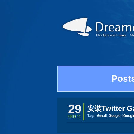
Posts
29
安裝Twitter G
Tags:
Gmail
,
Google
,
iGoogl
2009.11