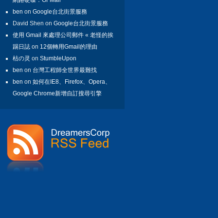
網路硬碟：GFMail
ben
on
Google台北街景服務
David Shen on
Google台北街景服務
使用 Gmail 來處理公司郵件 « 老怪的挨
踢日誌
on
12個轉用Gmail的理由
枯の灵
on
StumbleUpon
ben
on
台灣工程師全世界最難找
ben
on
如何在IE8、Firefox、Opera、
Google Chrome新增自訂搜尋引擎