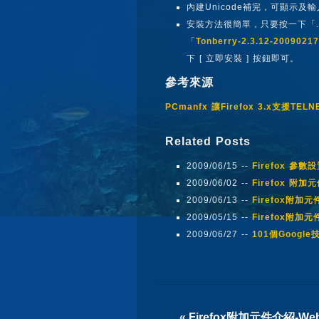
內建Unicode補完，可顯示及輸入
安裝方法很簡單，只要按一下「.
「
Tonberry-2.3.12-20090217
下 [ 立即安裝 ] 按鈕即可。
參考來源
PCmanfx 讓Firefox 3.x支援T
Related Posts
2009/06/15 --
Firefox 參數設
2009/06/02 --
Firefox 附加元
2009/06/13 --
Firefox附加元
2009/05/15 --
Firefox附加元
2009/06/27 --
101個Googl
«
Firefox附加元件介紹-We