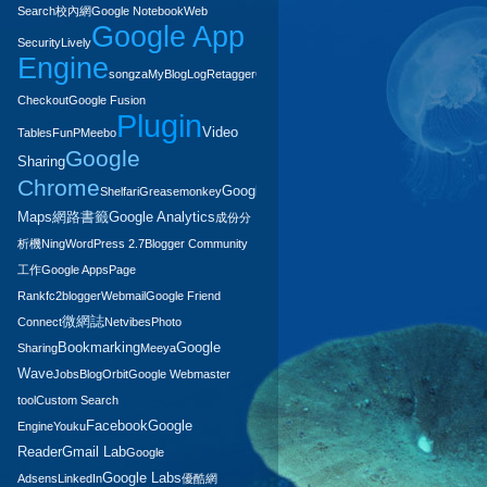
Search
校內網
Google Notebook
Web
Google App
Security
Lively
Engine
songza
MyBlogLog
Retagger
Google
Checkout
Google Fusion
Plugin
Video
Tables
FunP
Meebo
Google
Sharing
Chrome
Google
Shelfari
Greasemonkey
Maps
網路書籤
Google Analytics
成份分
析機
Ning
WordPress 2.7
Blogger Community
工作
Google Apps
Page
Rank
fc2
blogger
Webmail
Google Friend
微網誌
Connect
Netvibes
Photo
Bookmarking
Google
Sharing
Meeya
Wave
Jobs
BlogOrbit
Google Webmaster
tool
Custom Search
Facebook
Google
Engine
Youku
Reader
Gmail Lab
Google
Google Labs
Adsens
LinkedIn
優酷網