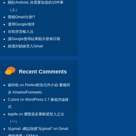
關於Android, 你需要知道的10件事
（上）
開個Gmail分身!?
運用Google地球
谷歌拼音輸入法
讓Google搜尋結果顯示發佈日期
繞過封鎖線登入Gmail
Recent Comments
破碎机
on
Firefox附加元件介紹-書籤同
步 Xmarks/Foxmarks
Cubed on
WordPress 2.7 修改評論樣
式
taglife
on
瀏覽器多重帳號登入之法
（一）
址gmail -網誌熱搜"址gmail"
on
Gmail