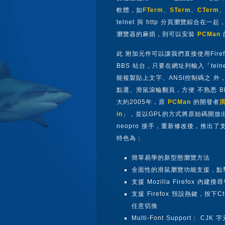
軟體，如
FTerm
、
STerm
、
CTerm
telnet 與 http 分頁瀏覽綜合在
瀏覽器的麻煩，則可以安裝
PCMan
此 附加元件可以讓我們直接使用Fir
BBS 站台，只要在網址列輸入「telnet
能複製貼上文字、ANSI控制碼之 
點選、滑鼠滾輪翻頁，方便 不熟悉 B
大約2005年，原
PCMan
的開發者
in
」，並以GPL的方式將原始碼開放出來
neopro 接手，重新修改後，推出了
特色為：
簡單易學的新型態瀏覽方法
全面性的滑鼠瀏覽功能支援，點
支援 Mozilla Firefox 內建
支援 Firefox 預設熱鍵，按下Ct
任意切換
Multi-Font Support：