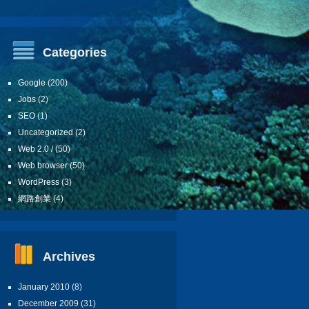
Categories
Google
(200)
Jobs
(2)
SEO
(1)
Uncategorized
(2)
Web 2.0 /
(50)
Web browser
(50)
WordPress
(3)
網路創業
(4)
Archives
January 2010
(8)
December 2009
(31)