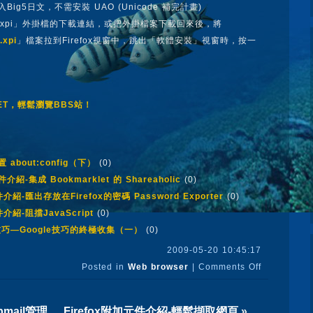
Big5日文，不需安裝 UAO (Unicode 補完計畫)
xpi」外掛檔的下載連結，或把外掛檔案下載回來後，將
.xpi
」檔案拉到Firefox視窗中，跳出「軟體安裝」視窗時，按一
ELNET，輕鬆瀏覽BBS站！
置 about:config（下）
(0)
件介紹-集成 Bookmarklet 的 Shareaholic
(0)
件介紹-匯出存放在Firefox的密碼 Password Exporter
(0)
件介紹-阻擋JavaScript
(0)
e技巧—Google技巧的終極收集（一）
(0)
2009-05-20 10:45:17
Posted in
Web browser
|
Comments Off
bmail管理
Firefox附加元件介紹-輕鬆擷取網頁
»