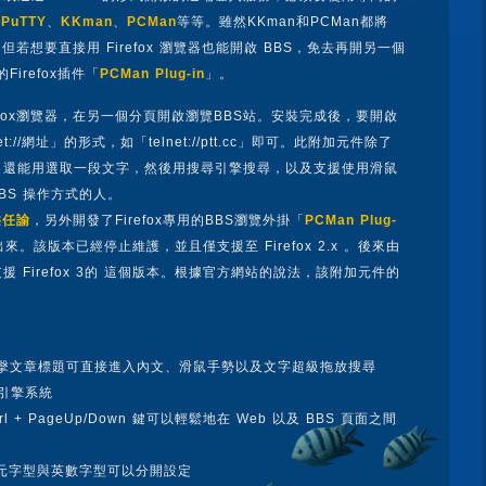
、
PuTTY
、
KKman
、
PCMan
等等。雖然KKman和PCMan都將
一起，但若想要直接用 Firefox 瀏覽器也能開啟 BBS，免去再開另一個
的Firefox插件「
PCMan Plug-in
」。
efox瀏覽器，在另一個分頁開啟瀏覽BBS站。安裝完成後，要開啟
://網址」的形式，如「telnet://ptt.cc」即可。此附加元件除了
外，還能用選取一段文字，然後用搜尋引擎搜尋，以及支援使用滑鼠
BS 操作方式的人。
洪任諭
，另外開發了Firefox專用的BBS瀏覽外掛「
PCMan Plug-
。該版本已經停止維護，並且僅支援至 Firefox 2.x 。後來由
支援 Firefox 3的 這個版本。根據官方網站的說法，該附加元件的
擊文章標題可直接進入內文、滑鼠手勢以及文字超級拖放搜尋
搜尋引擎系統
rl + PageUp/Down 鍵可以輕鬆地在 Web 以及 BBS 頁面之間
 CJK 字元字型與英數字型可以分開設定