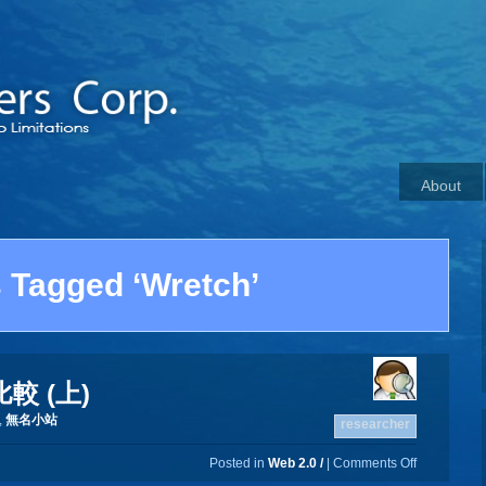
About
 Tagged ‘Wretch’
較 (上)
,
無名小站
researcher
Posted in
Web 2.0 /
|
Comments Off