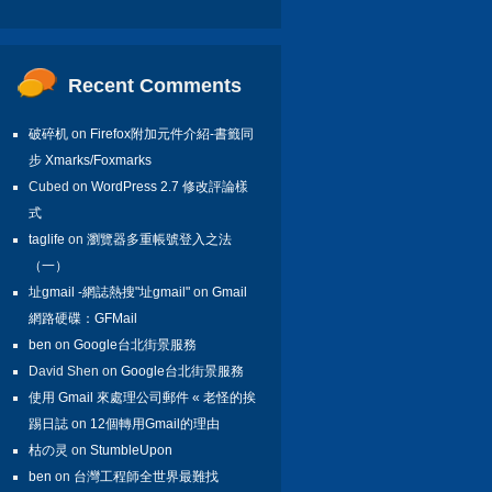
Recent Comments
破碎机
on
Firefox附加元件介紹-書籤同
步 Xmarks/Foxmarks
Cubed on
WordPress 2.7 修改評論樣
式
taglife
on
瀏覽器多重帳號登入之法
（一）
址gmail -網誌熱搜"址gmail"
on
Gmail
網路硬碟：GFMail
ben
on
Google台北街景服務
David Shen on
Google台北街景服務
使用 Gmail 來處理公司郵件 « 老怪的挨
踢日誌
on
12個轉用Gmail的理由
枯の灵
on
StumbleUpon
ben
on
台灣工程師全世界最難找