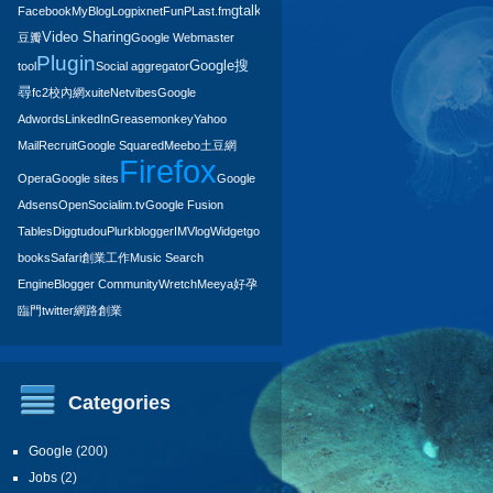
gtalk
Facebook
MyBlogLog
pixnet
FunP
Last.fm
Youtube
Video Sharing
豆瓣
Google Webmaster
Plugin
Google搜
tool
Social aggregator
尋
fc2
校內網
xuite
Netvibes
Google
Adwords
LinkedIn
Greasemonkey
Yahoo
Mail
Recruit
Google Squared
Meebo
土豆網
Firefox
Opera
Google sites
Google
Adsens
OpenSocial
im.tv
Google Fusion
Tables
Digg
tudou
Plurk
blogger
IM
Vlog
Widget
google
books
Safari
創業
工作
Music Search
Engine
Blogger Community
Wretch
Meeya
好孕
臨門
twitter
網路創業
Categories
Google
(200)
Jobs
(2)