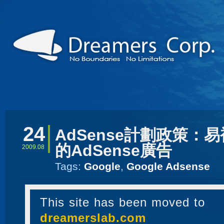
24
AdSense計劃政策：
的AdSense廣告
2009.08
Tags:
Google
,
Google Adsense
This site has been moved to
dreamerslab.com