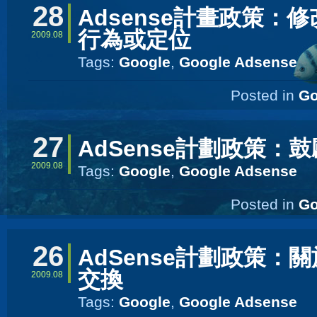
28
Adsense計畫政策：
行為或定位
2009.08
Tags:
Google
,
Google Adsense
Posted in
Go
27
AdSense計劃政策：
2009.08
Tags:
Google
,
Google Adsense
Posted in
Go
26
AdSense計劃政策：
交換
2009.08
Tags:
Google
,
Google Adsense