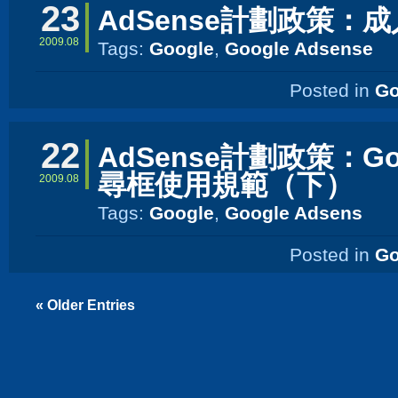
23
AdSense計劃政策：
2009.08
Tags:
Google
,
Google Adsense
Posted in
Go
22
AdSense計劃政策：Go
尋框使用規範（下）
2009.08
Tags:
Google
,
Google Adsens
Posted in
Go
« Older Entries