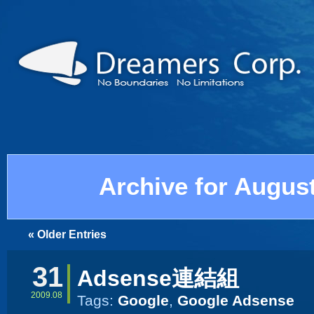
Archive for August
« Older Entries
31
Adsense連結組
2009.08
Tags:
Google
,
Google Adsense