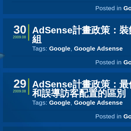
Posted in
Go
30
AdSense計畫政策：
組
2009.08
Tags:
Google
,
Google Adsense
Posted in
Go
29
AdSense計畫政策：
和誤導訪客配置的區別
2009.08
Tags:
Google
,
Google Adsense
Posted in
Go