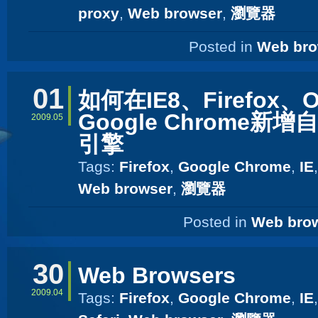
proxy
,
Web browser
,
瀏覽器
Posted in
Web bro
01
如何在IE8、Firefox、O
Google Chrome新
2009.05
引擎
Tags:
Firefox
,
Google Chrome
,
IE
Web browser
,
瀏覽器
Posted in
Web bro
30
Web Browsers
2009.04
Tags:
Firefox
,
Google Chrome
,
IE