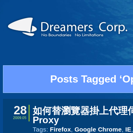
Posts Tagged ‘O
28
如何替瀏覽器掛上代理
Proxy
2009.05
Tags:
Firefox
,
Google Chrome
,
IE