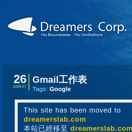
26
Gmail工作表
2009.07
Tags:
Google
This site has been moved to
dreamerslab.com
本站已經移至
dreamerslab.co