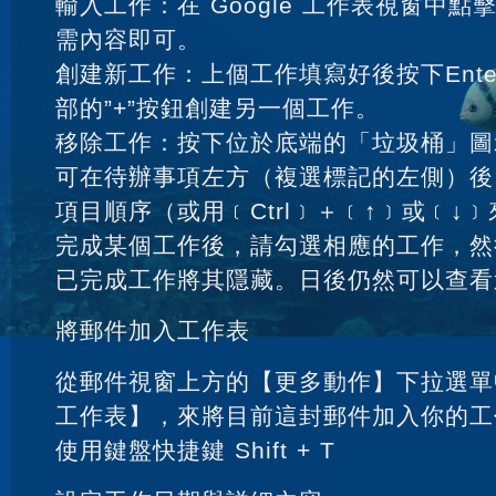
輸入工作：在 Google 工作表視窗中
需內容即可。
創建新工作：上個工作填寫好後按下Ente
部的”+”按鈕創建另一個工作。
移除工作：按下位於底端的「垃圾桶」圖
可在待辦事項左方（複選標記的左側）後
項目順序（或用﹝Ctrl﹞＋﹝↑﹞或﹝↓
完成某個工作後，請勾選相應的工作，然後
已完成工作將其隱藏。日後仍然可以查看
將郵件加入工作表
從郵件視窗上方的【更多動作】下拉選單
工作表】，來將目前這封郵件加入你的工
使用鍵盤快捷鍵 Shift + T