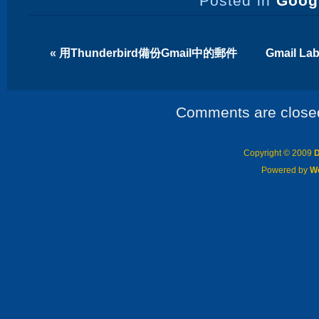
Posted in
Goog
«
用Thunderbird備份Gmail中的郵件
Gmail L
Comments are close
Copyright © 2009
D
Powered by
W