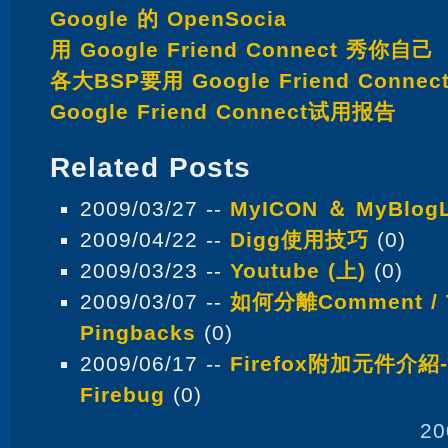
Google 的 OpenSocia
用 Google Friend Connect 秀你自己
各大BSP要用 Google Friend Conn
Google Friend Connect试用报告
Related Posts
2009/03/27 --
MyICON ＆ MyBlog
2009/04/22 --
Digg使用技巧
(0)
2009/03/23 --
Youtube (上)
(0)
2009/03/07 --
如何分離Comment / T
Pingbacks
(0)
2009/06/17 --
Firefox附加元件介
Firebug
(0)
20