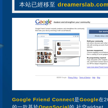
本站已經移至
dreamerslab.co
Google Friend Connect
是
Google
在2
的一款基於
OpenSocial
的 社交widg