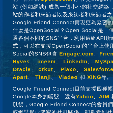
站 (例如網誌) 成為一個小小的社交網
站的作者和來訪者以及來訪者和來訪者之
Google Friend Connect實現更
什麼是OpenSocial？Open Social
通各個不同的SNS平台，利用這組API
式，可以在支援OpenSocial的平台上使
Social的SNS包含
Engage.com
、
Frie
Hyves
、
imeem
、
LinkedIn
、
MySpa
Oracle
、
orkut
、
Plaxo
、
Salesforc
Apart
、
Tianji
、
Viadeo
和
XING
等。
Google Friend Connect目前支援
Google本身的帳號，還有
Yahoo
、
AIM
以後，Google Friend Connect
或網誌形成緊密的社群關係，能夠看到社