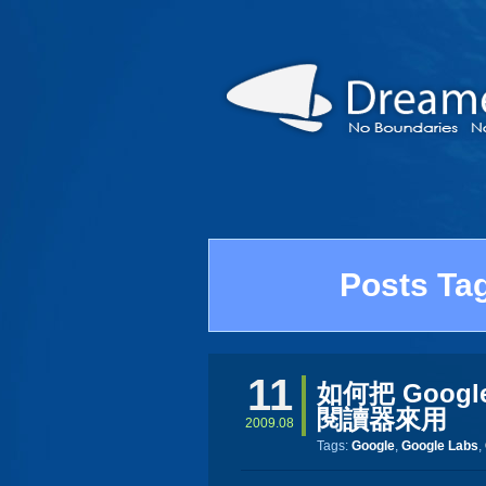
Posts Ta
11
如何把 Google
閱讀器來用
2009.08
Tags:
Google
,
Google Labs
,