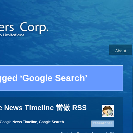
About
gged ‘Google Search’
 News Timeline 當做 RSS
Google News Timeline
,
Google Search
researcher