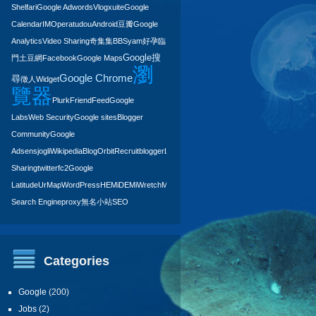
Shelfari
Google Adwords
Vlog
xuite
Google
Calendar
IM
Opera
tudou
Android
豆瓣
Google
Analytics
Video Sharing
奇集集
BBS
yam
好孕臨
Google搜
門
土豆網
Facebook
Google Maps
瀏
Google Chrome
尋
徵人
Widget
覽器
Plurk
FriendFeed
Google
Labs
Web Security
Google sites
Blogger
Community
Google
Adsens
jogli
Wikipedia
BlogOrbit
Recruit
blogger
LinkedIn
Ning
Music
Sharing
twitter
fc2
Google
Latitude
UrMap
WordPress
HEMiDEMi
Wretch
Music
Search Engine
proxy
無名小站
SEO
Categories
Google
(200)
Jobs
(2)