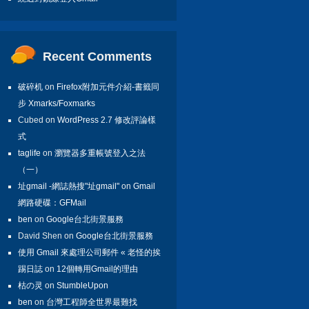
Recent Comments
破碎机
on
Firefox附加元件介紹-書籤同
步 Xmarks/Foxmarks
Cubed on
WordPress 2.7 修改評論樣
式
taglife
on
瀏覽器多重帳號登入之法
（一）
址gmail -網誌熱搜"址gmail"
on
Gmail
網路硬碟：GFMail
ben
on
Google台北街景服務
David Shen on
Google台北街景服務
使用 Gmail 來處理公司郵件 « 老怪的挨
踢日誌
on
12個轉用Gmail的理由
枯の灵
on
StumbleUpon
ben
on
台灣工程師全世界最難找