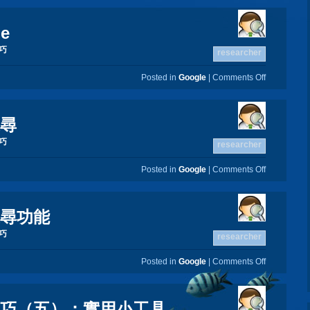
le
技巧
researcher
Posted in
Google
|
Comments Off
搜尋
技巧
researcher
Posted in
Google
|
Comments Off
搜尋功能
技巧
researcher
Posted in
Google
|
Comments Off
尋技巧（五）：實用小工具