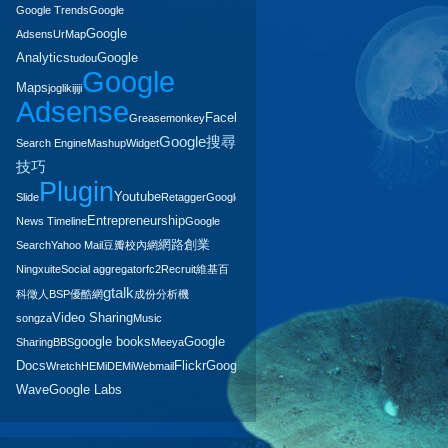
Google Trends
Google
Google
Adsens
UrMap
Analytics
Google
tudou
Google
Maps
jogli
kijiji
Adsense
Facebook
Greasemonkey
Music
Google搜尋
Search Engine
Mashup
Widget
技巧
Plugin
Youtube
Slide
Retagger
Google
Entrepreneurship
News Timeline
Google
網路創業
Search
Yahoo Mail
豆瓣
校內網
Ning
xuite
Social aggregator
fc2
Recruit
維基百
gtalk
科
徵人
BSP
優酷網
成份分析機
Video Sharing
songza
Music
google books
Google
Sharing
BBS
Meeya
Docs
Flickr
Google
Wretch
HEMiDEMi
Webmail
Wave
Google Labs