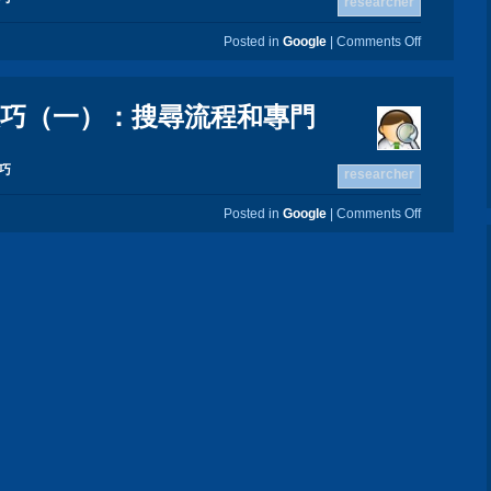
researcher
Posted in
Google
|
Comments Off
尋技巧（一）：搜尋流程和專門
技巧
researcher
Posted in
Google
|
Comments Off