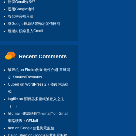
開個Gmail分身!?
運用Google地球
谷歌拼音輸入法
讓Google搜尋結果顯示發佈日期
繞過封鎖線登入Gmail
Recent Comments
破碎机
on
Firefox附加元件介紹-書籤同
步 Xmarks/Foxmarks
Cubed on
WordPress 2.7 修改評論樣
式
taglife
on
瀏覽器多重帳號登入之法
（一）
址gmail -網誌熱搜"址gmail"
on
Gmail
網路硬碟：GFMail
ben
on
Google台北街景服務
David Shen on
Google台北街景服務