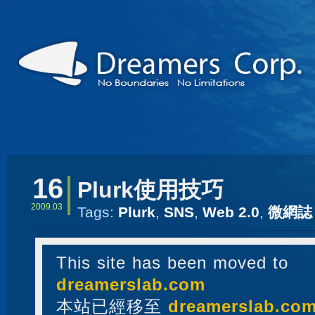
16
Plurk使用技巧
2009.03
Tags:
Plurk
,
SNS
,
Web 2.0
,
微網誌
This site has been moved to
dreamerslab.com
本站已經移至
dreamerslab.co