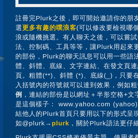
註冊完Plurk之後，即可開始邀請你的
選
更多有趣的噗浪客
(可以修改要檢視哪
浪或隨機挑選。有人聊天之後，可以嘗試使
法、控制碼、工具等等，讓Plurk用起來
的部份，Plurk的聊天訊息可以用一些
體、斜體、底線、文字連結、在發文頁連結
頁。粗體(**)、斜體 (*)、底線(_)，
入括號內的符號就可以達到效果，例如粗體
例
，連結的部份是以網址＋半形空格+文
是這個樣子： www.yahoo.com (yahoo)
結他人的Plurk首頁只要用以下的形式呈
如@plurk→
plurk
，關於Plurk語法更
Plurk支援用CSS修改佈景主題，使用者都