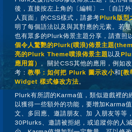
後，直接按左上角的〔編輯〕→〔自訂外
人頁面」的CSS樣式，請參考
Plurk版
明了每個語法以及與其對應的元素。若是
也有眾多的Plurk佈景主題分享，請查
個令人驚艷的Plurk(噗浪)佈景主題(them
亮的Plurk Theme噗浪佈景主題
以及
Pl
應用篇）
。關於CSS其他的應用，例如
考：
教學：如何把 Plurk 圖示改小
和
[教
Widget 樣式修改方法
。
Plurk有所謂的Karma值，類似遊戲裡的
以獲得一些額外的功能，要增加Karma
文、多回應、邀請朋友、加 入朋友等等
30Plurks、邀請被拒絕，或追蹤你的人減
少。Karma值增加到一定數量，可以修