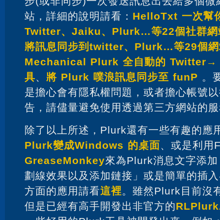
步(或非同步)一次發送訊息出去給多個
站，詳細的說明請看：
HelloTxt 一
Twitter、Jaiku、Plurk…等22個社群
將訊息同步到twitter、Plurk…等29個
Mechanical Plurk 全自動的 Twitte
具
、
將 Plurk 噗浪訊息同步至 funP
。
是擔心會有隱私權問題，或者擔心帳號以
告，請儘量避免使用透過第三方網站的服
除了以上所述，Plurk還有一些有趣的應
Plurk變成Windows 的桌面
、或是利用Fi
GreaseMonkey
來為Plurk消息文字添
劃線效果以及添加鏈接」或是簡單的插入
方面的應用請看
這裡
。雖然Plurk目前沒
但是已經有高手開發出非官方的
RLPlurk