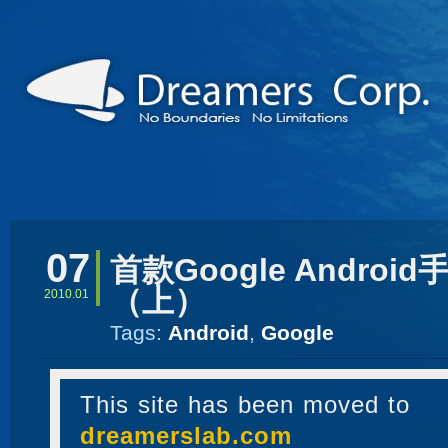
07
首款Google Androi
（上）
2010.01
Tags:
Android
,
Google
This site has been moved to
dreamerslab.com