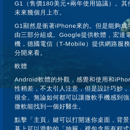
G1（售價180美元+兩年使用協議）。其他
未來幾個月上市。
G1顯然是衝著iPhone來的。但是能夠
由三部分組成。Google提供軟體，宏達
機，德國電信（T-Mobile）提供網路
分開來看。
軟體
Android軟體的外觀，感覺和使用和iPh
性稍差，不太引人注意，但是設計巧妙，並
很全。無論如何都可以讓微軟手機感到強
微軟能找到一個好醫生。
點擊「主頁」鍵可以打開迷你桌面，背景
幕上可以滑動的「抽屜」裡包含所有程式