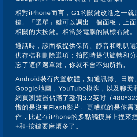
相對iPhone而言，G1的關鍵改進之一就是
鍵。「選單」鍵可以調出一個面板，上面
相關的大按鍵。相當於電腦的鼠標右鍵。
通話時，該面板提供保留、靜音和喇叭選
供存檔和刪除選項；拍照時提供旋轉和分
忘了這個選單鍵，你就不會不知所措。
Android裝有內置軟體，如通訊錄、日
Google地圖，YouTube模塊，以及
網頁瀏覽器佔滿了整個3.2英吋（480*3
惜的是沒有Flash影片。更糟糕的是你
作，比起在iPhone的多點觸摸屏上捏來
+和-按鍵要麻煩多了。