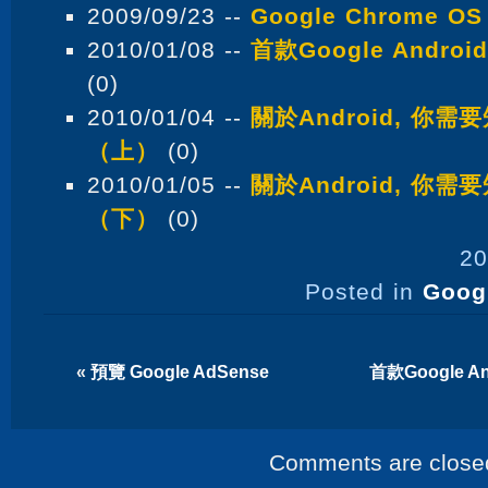
2009/09/23 --
Google Chrome OS
2010/01/08 --
首款Google Andr
(0)
2010/01/04 --
關於Android, 你需
（上）
(0)
2010/01/05 --
關於Android, 你需
（下）
(0)
20
Posted in
Goog
«
預覽 Google AdSense
首款Google 
Comments are close