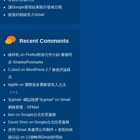
讓Google搜尋結果顯示發佈日期
繞過封鎖線登入Gmail
Recent Comments
破碎机
on
Firefox附加元件介紹-書籤同
步 Xmarks/Foxmarks
Cubed on
WordPress 2.7 修改評論樣
式
taglife
on
瀏覽器多重帳號登入之法
（一）
址gmail -網誌熱搜"址gmail"
on
Gmail
網路硬碟：GFMail
ben
on
Google台北街景服務
David Shen on
Google台北街景服務
使用 Gmail 來處理公司郵件 « 老怪的挨
踢日誌
on
12個轉用Gmail的理由