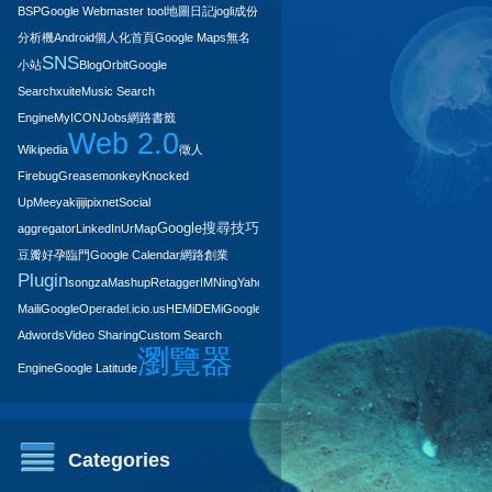
BSP
Google Webmaster tool
地圖日記
jogli
成份
分析機
Android
個人化首頁
Google Maps
無名
SNS
小站
BlogOrbit
Google
Search
xuite
Music Search
Engine
MyICON
Jobs
網路書籤
Web 2.0
Wikipedia
徵人
Firebug
Greasemonkey
Knocked
Up
Meeya
kijiji
pixnet
Social
Google搜尋技巧
aggregator
LinkedIn
UrMap
豆瓣
好孕臨門
Google Calendar
網路創業
Plugin
songza
Mashup
Retagger
IM
Ning
Yahoo
Mail
iGoogle
Opera
del.icio.us
HEMiDEMi
Google
Adwords
Video Sharing
Custom Search
瀏覽器
Engine
Google Latitude
Categories