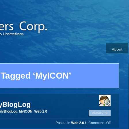
About
 Tagged ‘MyICON’
yBlogLog
MyBlogLog
,
MyICON
,
Web 2.0
researcher
Posted in
Web 2.0 /
|
Comments Off