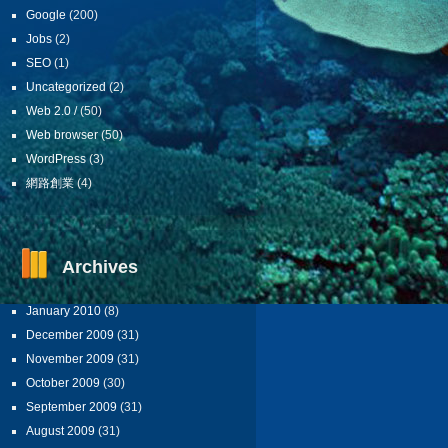
Google
(200)
Jobs
(2)
SEO
(1)
Uncategorized
(2)
Web 2.0 /
(50)
Web browser
(50)
WordPress
(3)
網路創業
(4)
Archives
January 2010
(8)
December 2009
(31)
November 2009
(31)
October 2009
(30)
September 2009
(31)
August 2009
(31)