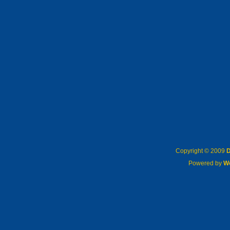
Copyright © 2009
D
Powered by
W