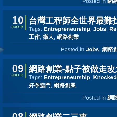
Posted in
網
10
台灣工程師全世界最難
2009.06
Tags:
Entrepreneurship
,
Jobs
,
Re
工作
,
徵人
,
網路創業
Posted in
Jobs
,
網路
09
網路創業-點子被做走改
2009.03
Tags:
Entrepreneurship
,
Knocked
好孕臨門
,
網路創業
Posted in
網
08