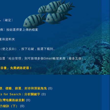
碼→〔確定〕
下〔上傳〕按鈕選擇要上傳的檔案
檔案和資料夾
夾（使之反白），按下右鍵，點選下載到。
點選「站台管理」則可新增多個Gmail帳號來用（最多五個）。
「超大容量」免費網路硬碟！
：星標、標籤、篩選、封存和滑鼠拖曳
(0)
ghts for Search：分析關鍵字
(0)
ps 台灣地圖路線規劃
(0)
個有力秘訣（下）
(0)