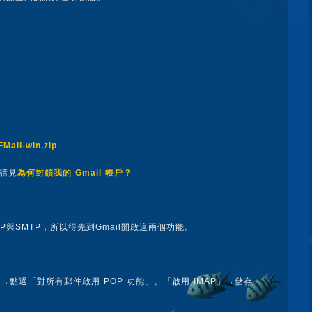
GFMail-win.zip
，請見
為何封鎖我的 Gmail 帳戶？
MAP與SMTP，所以得先到Gmail開啟這兩個功能。
P〕→點選「對所有郵件啟用 POP 功能」、「啟用 IMAP」→儲存