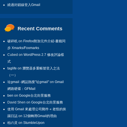
繞過封鎖線登入Gmail
Recent Comments
破碎机
on
Firefox附加元件介紹-書籤同
步 Xmarks/Foxmarks
Cubed on
WordPress 2.7 修改評論樣
式
taglife
on
瀏覽器多重帳號登入之法
（一）
址gmail -網誌熱搜"址gmail"
on
Gmail
網路硬碟：GFMail
ben
on
Google台北街景服務
David Shen on
Google台北街景服務
使用 Gmail 來處理公司郵件 « 老怪的挨
踢日誌
on
12個轉用Gmail的理由
枯の灵
on
StumbleUpon