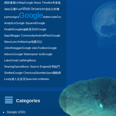
網路書籤
UrMap
Google News Timeline
奇集集
Web browser
Slide
豆瓣
FunP
成份分析機
Google
yam
songza
twitter
xuite
Google
Analytics
Google Squared
Google
Health
iGoogle
kijiji
維基百科
Google
Apps
Blogger Community
Android
Plurk
Google
Wave
Last.fm
Mashup
地圖日記
Jobs
Retagger
Google sites
Toolbox
Google
Adsens
Google Webmaster tool
Google
Labs
Gmail Lab
Ning
Music
Sharing
Opera
Music Search Engine
好孕臨門
Shelfari
Google Checkout
StumbleUpon
優酷網
Lively
個人化首頁
Search
im.tv
Meebo
Categories
Google
(200)