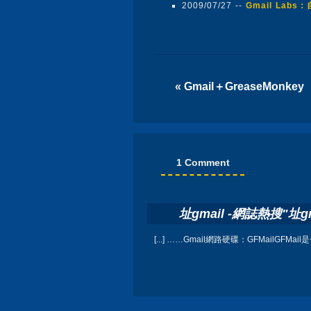
2009/07/27 --
Gmail Labs
«
Gmail＋GreaseMonkey
1 Comment
址gmail -網誌熱搜"址gm
[...] ……Gmail網路硬碟：GFMailGF