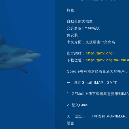
特色：
自動分割大檔案
允許多個Gmail帳號
免安裝
中文介面，支援檔案中文命名
官方網站：
http://got7.org/
下載位址：
http://got7.org/dai/dl/
Google有可能封鎖流量過大的帳戶
一、啟用Gmail IMAP，SMTP
1. GFMail上傳下載檔案需要用到I
2. 登入Gmail
3. 「設定」→〔轉寄和 POP/IMA
變更