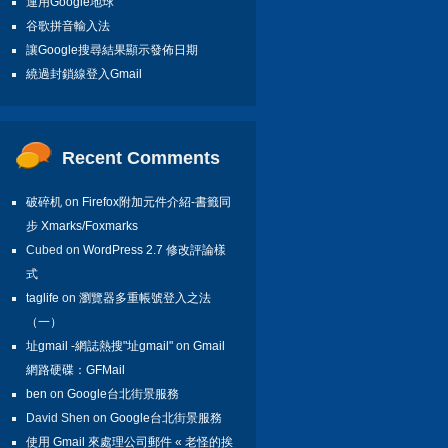
運用Google地球
谷歌拼音輸入法
讓Google搜尋結果顯示發佈日期
繞過封鎖線登入Gmail
Recent Comments
破碎机
on
Firefox附加元件介紹-書籤同
步 Xmarks/Foxmarks
Cubed on
WordPress 2.7 修改評論樣
式
taglife
on
瀏覽器多重帳號登入之法
（一）
址gmail -網誌熱搜"址gmail"
on
Gmail
網路硬碟：GFMail
ben
on
Google台北街景服務
David Shen on
Google台北街景服務
使用 Gmail 來處理公司郵件 « 老怪的挨