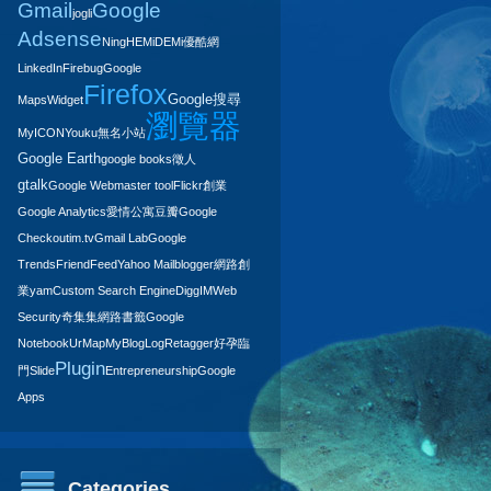
Gmail
Google
jogli
Adsense
Ning
HEMiDEMi
優酷網
LinkedIn
Firebug
Google
Firefox
Google搜尋
Maps
Widget
瀏覽器
MyICON
Youku
無名小站
Google Earth
google books
徵人
gtalk
Google Webmaster tool
Flickr
創業
Google Analytics
愛情公寓
豆瓣
Google
Checkout
im.tv
Gmail Lab
Google
Trends
FriendFeed
Yahoo Mail
blogger
網路創
業
yam
Custom Search Engine
Digg
IM
Web
Security
奇集集
網路書籤
Google
Notebook
UrMap
MyBlogLog
Retagger
好孕臨
Plugin
門
Slide
Entrepreneurship
Google
Apps
Categories