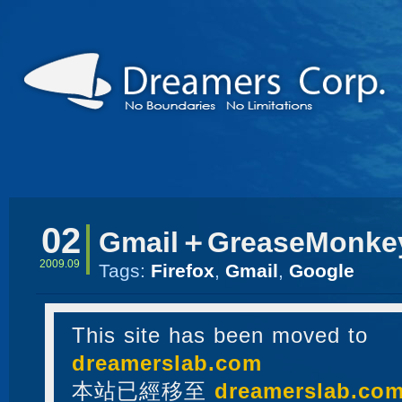
02
Gmail＋GreaseMonke
2009.09
Tags:
Firefox
,
Gmail
,
Google
This site has been moved to
dreamerslab.com
本站已經移至
dreamerslab.co