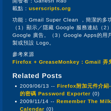
開發者：Ganesh Rao
載點：
userscripts.org
功能：Gmail Super Clean ，簡潔
（1）顯示／隱藏 Google 服務連結（
Google 廣告。（3）Google App
製或預設 Logo。
參考來源
Firefox + GreaseMonkey：Gmail
Related Posts
2009/06/13 --
Firefox附加元件介紹
的密碼 Password Exporter
(0)
2009/11/14 --
Remember The Milk
Calendar
(0)