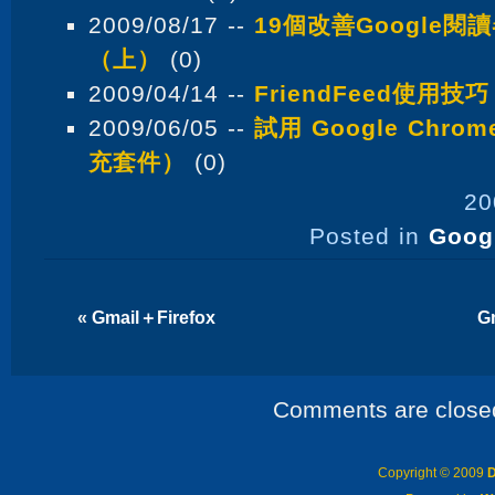
2009/08/17 --
19個改善Google
（上）
(0)
2009/04/14 --
FriendFeed使用技巧
2009/06/05 --
試用 Google Chrom
充套件）
(0)
20
Posted in
Goog
«
Gmail＋Firefox
G
Comments are close
Copyright © 2009
D