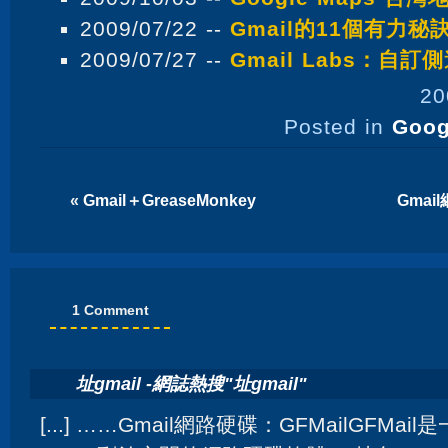
2009/07/22 --
Gmail的11個有力秘
2009/07/27 --
Gmail Labs：自訂
20
Posted in
Goog
«
Gmail＋GreaseMonkey
Gmail
1 Comment
址gmail -網誌熱搜"址gmail"
[...] ……Gmail網路硬碟：GFMailGFM