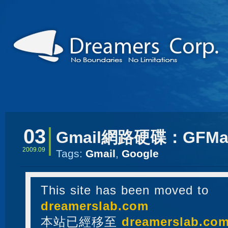
03
Gmail網路硬碟：GFMai
2009.09
Tags:
Gmail
,
Google
This site has been moved to
dreamerslab.com
本站已經移至
dreamerslab.co