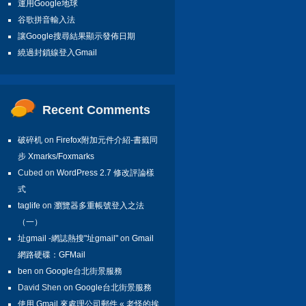
運用Google地球
谷歌拼音輸入法
讓Google搜尋結果顯示發佈日期
繞過封鎖線登入Gmail
Recent Comments
破碎机
on
Firefox附加元件介紹-書籤同
步 Xmarks/Foxmarks
Cubed on
WordPress 2.7 修改評論樣
式
taglife
on
瀏覽器多重帳號登入之法
（一）
址gmail -網誌熱搜"址gmail"
on
Gmail
網路硬碟：GFMail
ben
on
Google台北街景服務
David Shen on
Google台北街景服務
使用 Gmail 來處理公司郵件 « 老怪的挨