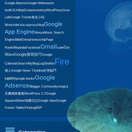
Google Adsens
Google Webmaster
tool
fc2
UrMap
Greasemonkey
WordPress
Gmail
Lab
Google Trends
無名小站
Google
Wretch
del.icio.us
proxy
Ning
App Engine
Meeya
Music Search
Engine
Slide
Entrepreneurship
Page
Gmail
Google
Rank
Wikipedia
Facebook
xuite
Wave
Google搜尋技巧
Google
Firefox
Calendar
Search
MyBlogLog
Shelfari
yam
徵人
Google News Timeline
好孕臨門
Google
kijiji
BBS
google books
Adsense
Blogger Community
songza
豆瓣
網路書籤
WordPress 2.7
Google
Squared
Safari
地圖日記
Google sites
Google
Fusion Tables
Firebug
BSP