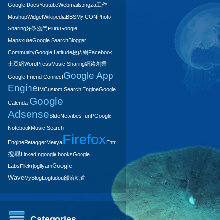
Google Docs
Youtube
Webmail
songza
工作
Mashup
Widget
Wikipedia
BBS
MyICON
Photo
Sharing
好孕臨門
Plurk
Google
Maps
xuite
Google Search
Blogger
Community
Google Latitude
校內網
Facebook
土豆網
WordPress
Music Sharing
網路創業
Google App
Google Friend Connect
Engine
IM
Custom Search Engine
Google
Google
Calendar
Adsense
Slide
Netvibes
FunP
Google
Notebook
Music Search
Firefox
Google
Engine
Retagger
Meeya
Entrepreneurship
搜尋
LinkedIn
google books
Google
Google
Labs
Flickr
jogli
yam
Wave
MyBlogLog
tudou
部落軌道
Categories