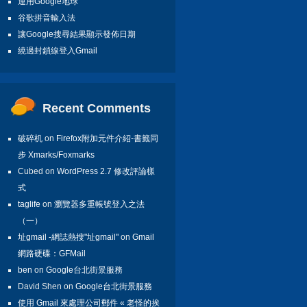
運用Google地球
谷歌拼音輸入法
讓Google搜尋結果顯示發佈日期
繞過封鎖線登入Gmail
Recent Comments
破碎机
on
Firefox附加元件介紹-書籤同
步 Xmarks/Foxmarks
Cubed on
WordPress 2.7 修改評論樣
式
taglife
on
瀏覽器多重帳號登入之法
（一）
址gmail -網誌熱搜"址gmail"
on
Gmail
網路硬碟：GFMail
ben
on
Google台北街景服務
David Shen on
Google台北街景服務
使用 Gmail 來處理公司郵件 « 老怪的挨