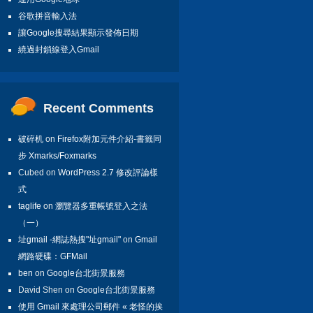
谷歌拼音輸入法
讓Google搜尋結果顯示發佈日期
繞過封鎖線登入Gmail
Recent Comments
破碎机
on
Firefox附加元件介紹-書籤同
步 Xmarks/Foxmarks
Cubed on
WordPress 2.7 修改評論樣
式
taglife
on
瀏覽器多重帳號登入之法
（一）
址gmail -網誌熱搜"址gmail"
on
Gmail
網路硬碟：GFMail
ben
on
Google台北街景服務
David Shen on
Google台北街景服務
使用 Gmail 來處理公司郵件 « 老怪的挨