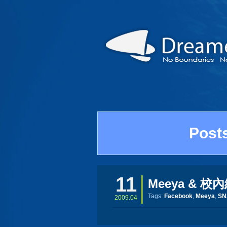
Post
11
Meeya & 校
Tags:
Facebook
,
Meeya
,
SN
2009.04