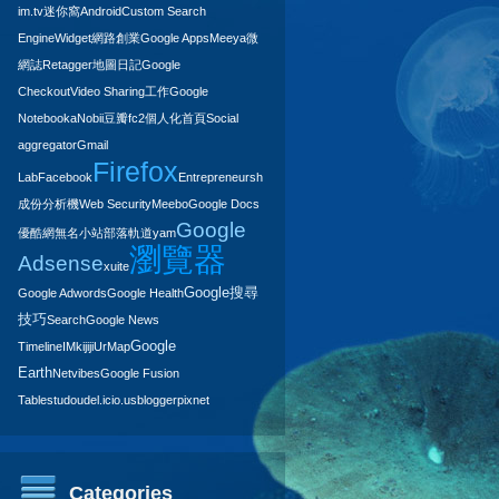
im.tv
迷你窩
Android
Custom Search
Engine
Widget
網路創業
Google Apps
Meeya
微
網誌
Retagger
地圖日記
Google
Checkout
Video Sharing
工作
Google
Notebook
aNobii
豆瓣
fc2
個人化首頁
Social
aggregator
Gmail
Firefox
Lab
Facebook
Entrepreneurship
成份分析機
Web Security
Meebo
Google Docs
Google
優酷網
無名小站
部落軌道
yam
瀏覽器
Adsense
xuite
Google搜尋
Google Adwords
Google Health
技巧
Search
Google News
Google
Timeline
IM
kijiji
UrMap
Earth
Netvibes
Google Fusion
Tables
tudou
del.icio.us
blogger
pixnet
Categories